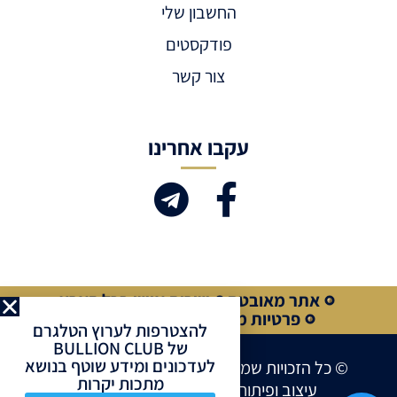
החשבון שלי
פודקסטים
צור קשר
עקבו אחרינו
אתר מאובטח
שירות אישי בכל הארץ
פרטיות מלאה
קנייה מאובטחת
להצטרפות לערוץ הטלגרם
של BULLION CLUB
לעדכונים ומידע שוטף בנושא
© כל הזכויות שמורות לחברת BULLION CLUB
מתכות יקרות
עיצוב ופיתוח אתרים ע”י
Site Market