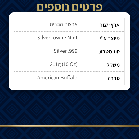
פרטים נוספים
ארצות הברית
ארץ ייצור
SilverTowne Mint
מיוצר ע"י
Silver .999
סוג מטבע
311g (10 Oz)
משקל
American Buffalo
סדרה