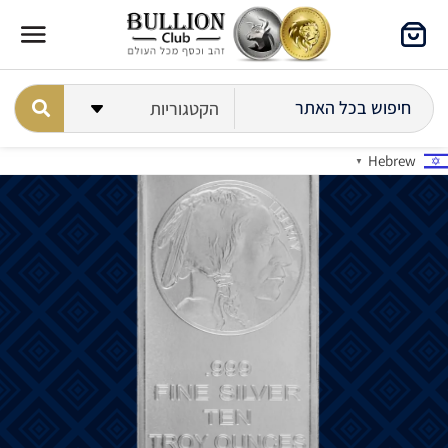
Hebrew
▼