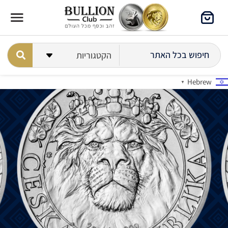
Hebrew
▼