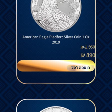
American Eagle Piedfort Silver Coin 2 Oz
2019
₪
1,050
₪
890
הוספה לסל